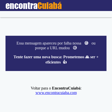
encontra
Cuiabá
Essa mensagem apareceu por falha nossa
😪
ou
porque a URL mudou
😥
Tente fazer uma nova busca:
Prometemos 🙏 ser +
eficientes 👍
Voltar para o
EncontraCuiabá
:
www.encontracuiaba.com