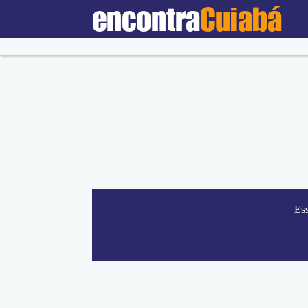
encontra
Cuiabá
Es