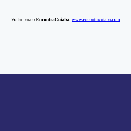
Voltar para o
EncontraCuiabá
:
www.encontracuiaba.com