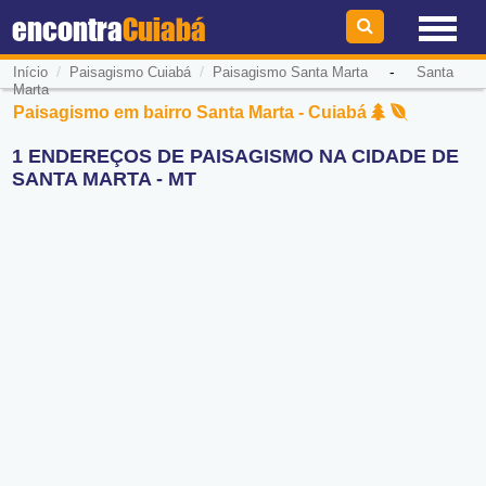
encontra
Cuiabá
/
/
-
Início
Paisagismo Cuiabá
Paisagismo Santa Marta
Santa
Marta
Paisagismo em bairro Santa Marta - Cuiabá
1 ENDEREÇOS DE PAISAGISMO NA CIDADE DE
SANTA MARTA - MT