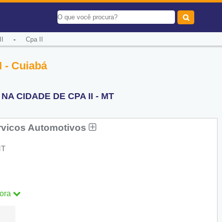
-
II
Cpa II
 - Cuiabá
A CIDADE DE CPA II - MT
rvicos Automotivos
MT
ora
ra