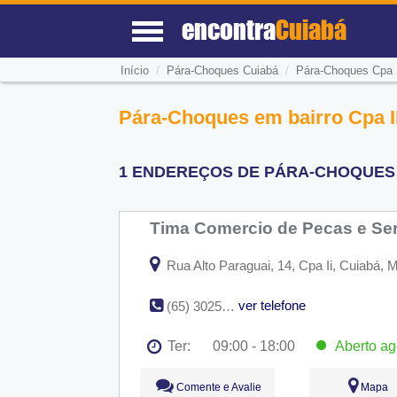
encontra
Cuiabá
/
/
Início
Pára-Choques Cuiabá
Pára-Choques Cpa 
Pára-Choques em bairro Cpa II
1 ENDEREÇOS DE PÁRA-CHOQUES N
Tima Comercio de Pecas e Se
Rua Alto Paraguai, 14, Cpa Ii, Cuiabá, 
ver telefone
(65) 3025-2435
Ter:
09:00 - 18:00
Aberto
ag
Seg:
09:00 - 18:00
Comente e Avalie
Mapa
Ter:
09:00 - 18:00
Aberto
ago