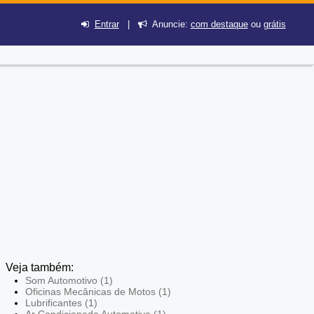
Entrar
|
Anuncie:
com destaque
ou
grátis
Veja também:
Som Automotivo (1)
Oficinas Mecânicas de Motos (1)
Lubrificantes (1)
Ar Condicionado Automotivo (1)