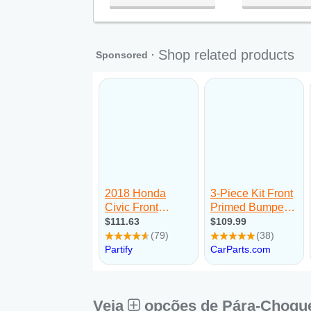
Qua:
09:00 - 18:00
Qui:
09:00 - 18:00
Sex:
09:00 - 18:00
Sáb:
Fechado
Dom:
Fechado
Veja
opções de Pára-Choqu