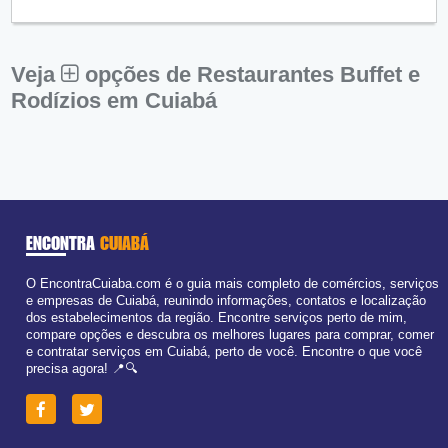
Qui:
09:00 - 18:00
●
Sex:
09:00 - 18:00
Fechado
Sáb:
Fechado
Dom:
Fechado
Veja
opções de Restaurantes Buffet e
Rodízios em Cuiabá
ENCONTRA
CUIABÁ
O EncontraCuiaba.com é o guia mais completo de comércios, serviços
e empresas de Cuiabá, reunindo informações, contatos e localização
dos estabelecimentos da região. Encontre serviços perto de mim,
compare opções e descubra os melhores lugares para comprar, comer
e contratar serviços em Cuiabá, perto de você. Encontre o que você
precisa agora! 📍🔍