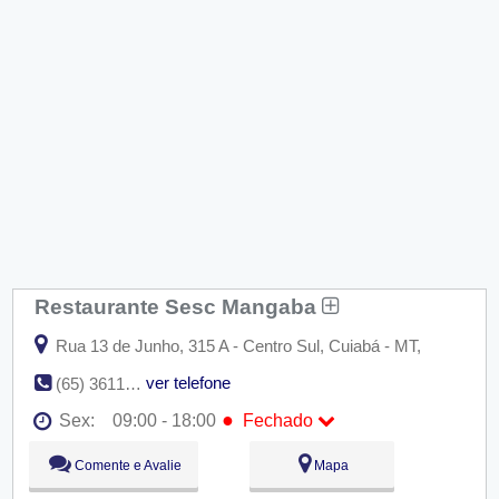
Restaurante Sesc Mangaba
Rua 13 de Junho, 315 A - Centro Sul, Cuiabá - MT,
ver telefone
(65) 3611-0530
●
Sex:
09:00 - 18:00
Fechado
Seg:
09:00 - 18:00
Comente e Avalie
Mapa
Ter:
09:00 - 18:00
Qua:
09:00 - 18:00