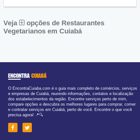
Qui:
09:00 - 18:00
●
Sex:
09:00 - 18:00
Abre ás 09:00
Sáb:
Fechado
Dom:
Fechado
Veja
opções de Restaurantes
Vegetarianos em Cuiabá
ENCONTRA
CUIABÁ
O EncontraCuiaba.com é o guia mais completo de comércios, serviços
e empresas de Cuiabá, reunindo informações, contatos e localização
dos estabelecimentos da região. Encontre serviços perto de mim,
compare opções e descubra os melhores lugares para comprar, comer
e contratar serviços em Cuiabá, perto de você. Encontre o que você
precisa agora! 📍🔍