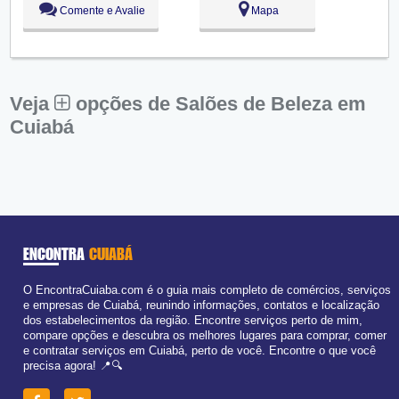
Comente e Avalie
Mapa
Ter:
09:00 - 18:00
Qua:
09:00 - 18:00
Aberto
agora
Qui:
09:00 - 18:00
Sex:
09:00 - 18:00
Sáb:
Fechado
Dom:
Fechado
Veja
opções de Salões de Beleza em
Cuiabá
ENCONTRA
CUIABÁ
O EncontraCuiaba.com é o guia mais completo de comércios, serviços
e empresas de Cuiabá, reunindo informações, contatos e localização
dos estabelecimentos da região. Encontre serviços perto de mim,
compare opções e descubra os melhores lugares para comprar, comer
e contratar serviços em Cuiabá, perto de você. Encontre o que você
precisa agora! 📍🔍