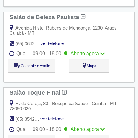
Qui:
09:00 - 18:00
Sex:
09:00 - 18:00
Sáb:
Fechado
Salão de Beleza Paulista
Dom:
Fechado
Avenida Histo. Rubens de Mendonça, 1230, Araés
Cuiabá - MT
ver telefone
(65) 3642-4030
Qua:
09:00 - 18:00
Aberto
agora
Seg:
09:00 - 18:00
Comente e Avalie
Mapa
Ter:
09:00 - 18:00
Qua:
09:00 - 18:00
Aberto
agora
Qui:
09:00 - 18:00
Sex:
09:00 - 18:00
Sáb:
Fechado
Salão Toque Final
Dom:
Fechado
R. da Cereja, 80 - Bosque da Saúde - Cuiabá - MT -
78050-020
ver telefone
(65) 3542-2821
Qua:
09:00 - 18:00
Aberto
agora
Seg:
09:00 - 18:00