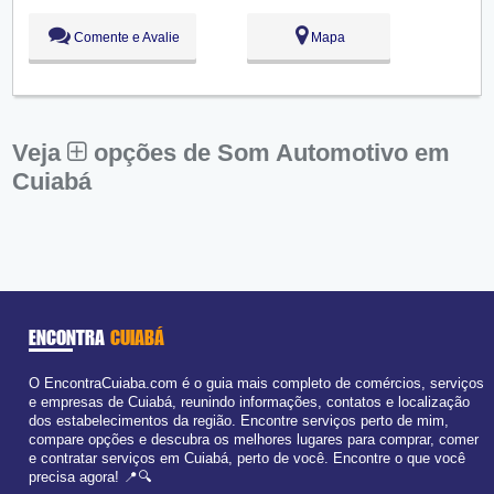
Qui:
09:00 - 18:00
Sex:
09:00 - 18:00
Comente e Avalie
Mapa
Sáb:
Fechado
Dom:
Fechado
Veja
opções de Som Automotivo em
Cuiabá
ENCONTRA
CUIABÁ
O EncontraCuiaba.com é o guia mais completo de comércios, serviços
e empresas de Cuiabá, reunindo informações, contatos e localização
dos estabelecimentos da região. Encontre serviços perto de mim,
compare opções e descubra os melhores lugares para comprar, comer
e contratar serviços em Cuiabá, perto de você. Encontre o que você
precisa agora! 📍🔍