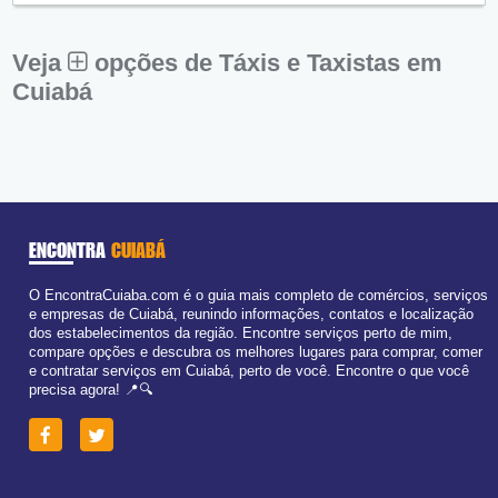
Sex:
09:00 - 18:00
Sáb:
Fechado
Dom:
Fechado
Veja
opções de Táxis e Taxistas em
Cuiabá
ENCONTRA
CUIABÁ
O EncontraCuiaba.com é o guia mais completo de comércios, serviços
e empresas de Cuiabá, reunindo informações, contatos e localização
dos estabelecimentos da região. Encontre serviços perto de mim,
compare opções e descubra os melhores lugares para comprar, comer
e contratar serviços em Cuiabá, perto de você. Encontre o que você
precisa agora! 📍🔍