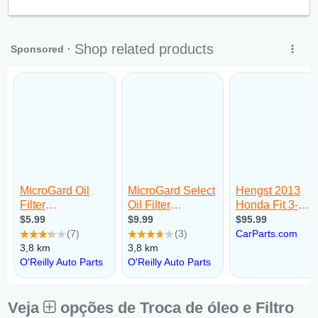
Qui:
09:00 - 18:00
Aberto
agora
Sex:
09:00 - 18:00
Sáb:
Fechado
Dom:
Fechado
Veja
opções de Troca de óleo e Filtro