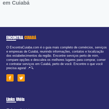
em Cuiabá
ENCONTRA
CUIABÁ
O EncontraCuiaba.com é o guia mais completo de comércios, serviços
e empresas de Cuiabá, reunindo informações, contatos e localização
dos estabelecimentos da região. Encontre serviços perto de mim,
compare opções e descubra os melhores lugares para comprar, comer
e contratar serviços em Cuiabá, perto de você. Encontre o que você
precisa agora! 📍🔍
Links Utéis