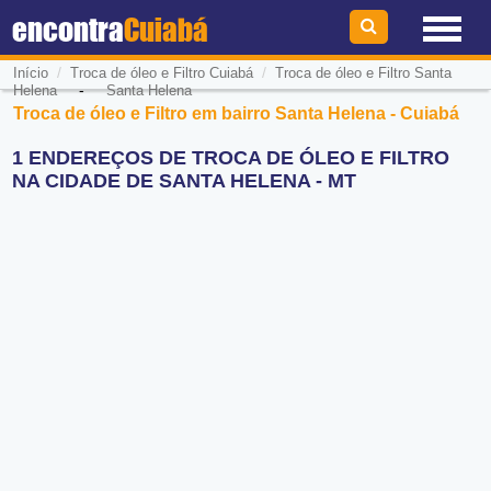
encontra
Cuiabá
/
/
Início
Troca de óleo e Filtro Cuiabá
Troca de óleo e Filtro Santa
-
Helena
Santa Helena
Troca de óleo e Filtro em bairro Santa Helena - Cuiabá
1 ENDEREÇOS DE TROCA DE ÓLEO E FILTRO
NA CIDADE DE SANTA HELENA - MT