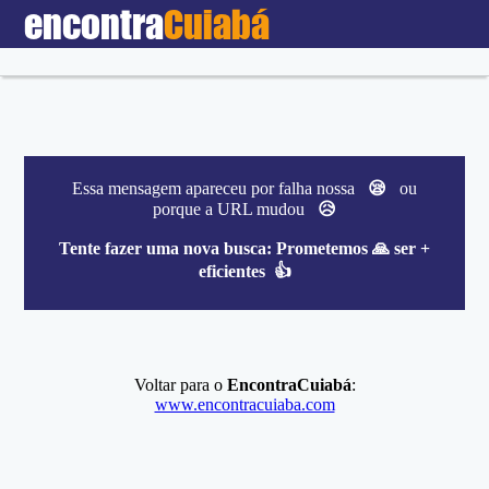
encontra
Cuiabá
Essa mensagem apareceu por falha nossa
😪
ou
porque a URL mudou
😥
Tente fazer uma nova busca:
Prometemos 🙏 ser +
eficientes 👍
Voltar para o
EncontraCuiabá
:
www.encontracuiaba.com