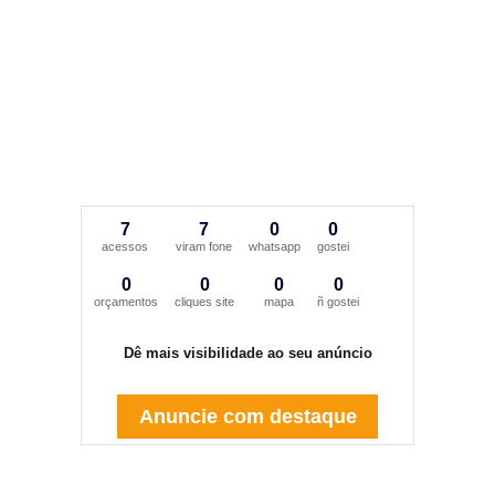
7
7
0
0
acessos
viram fone
whatsapp
gostei
0
0
0
0
orçamentos
cliques site
mapa
ñ gostei
Dê mais visibilidade ao seu anúncio
Anuncie com destaque