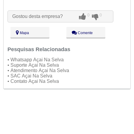
Seg:
09:00 - 18:00
Ter:
09:00 - 18:00
0
0
Gostou desta empresa?
Qua:
09:00 - 18:00
Aberto
agora
Qui:
09:00 - 18:00
Sex:
09:00 - 18:00
Mapa
Comente
Sáb:
Fechado
Dom:
Fechado
Pesquisas Relacionadas
• Whatsapp Açai Na Selva
• Suporte Açai Na Selva
• Atendimento Açai Na Selva
• SAC Açai Na Selva
• Contato Açai Na Selva