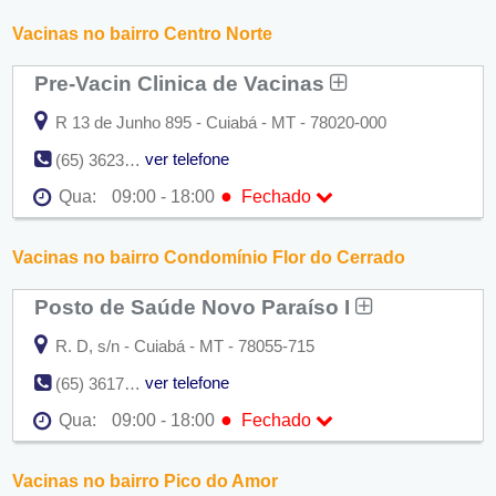
Seg:
09:00 - 18:00
Ter:
09:00 - 18:00
Vacinas no bairro Centro Norte
●
Qua:
09:00 - 18:00
Fechado
Qui:
09:00 - 18:00
Pre-Vacin Clinica de Vacinas
Sex:
09:00 - 18:00
Sáb:
Fechado
Dom:
Fechado
R 13 de Junho 895 - Cuiabá - MT - 78020-000
ver telefone
(65) 3623-5636
●
Qua:
09:00 - 18:00
Fechado
Seg:
09:00 - 18:00
Ter:
09:00 - 18:00
Vacinas no bairro Condomínio Flor do Cerrado
●
Qua:
09:00 - 18:00
Fechado
Qui:
09:00 - 18:00
Posto de Saúde Novo Paraíso I
Sex:
09:00 - 18:00
Sáb:
Fechado
Dom:
Fechado
R. D, s/n - Cuiabá - MT - 78055-715
ver telefone
(65) 3617-1190
●
Qua:
09:00 - 18:00
Fechado
Seg:
09:00 - 18:00
Ter:
09:00 - 18:00
Vacinas no bairro Pico do Amor
●
Qua:
09:00 - 18:00
Fechado