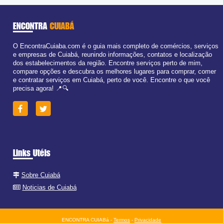
Sex:
09:00 - 18:00
Sáb:
Fechado
Dom:
Fechado
ENCONTRA
CUIABÁ
O EncontraCuiaba.com é o guia mais completo de comércios, serviços
e empresas de Cuiabá, reunindo informações, contatos e localização
dos estabelecimentos da região. Encontre serviços perto de mim,
compare opções e descubra os melhores lugares para comprar, comer
e contratar serviços em Cuiabá, perto de você. Encontre o que você
precisa agora! 📍🔍
Links Utéis
Sobre Cuiabá
Noticias de Cuiabá
ENCONTRA CUIABá -
Termos
-
Privacidade