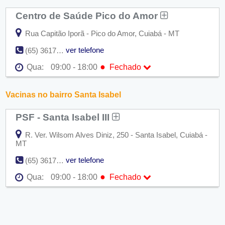
Qui:
09:00 - 18:00
Centro de Saúde Pico do Amor
Sex:
09:00 - 18:00
Sáb:
Fechado
Dom:
Fechado
Rua Capitão Iporã - Pico do Amor, Cuiabá - MT
ver telefone
(65) 3617-1327
●
Qua:
09:00 - 18:00
Fechado
Seg:
09:00 - 18:00
Ter:
09:00 - 18:00
Vacinas no bairro Santa Isabel
●
Qua:
09:00 - 18:00
Fechado
Qui:
09:00 - 18:00
PSF - Santa Isabel III
Sex:
09:00 - 18:00
Sáb:
Fechado
Dom:
Fechado
R. Ver. Wilsom Alves Diniz, 250 - Santa Isabel, Cuiabá -
MT
ver telefone
(65) 3617-1452
●
Qua:
09:00 - 18:00
Fechado
Seg:
09:00 - 18:00
Ter:
09:00 - 18:00
●
Qua:
09:00 - 18:00
Fechado
Qui:
09:00 - 18:00