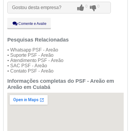
Ter:
09:00 - 18:00
0
0
Gostou desta empresa?
●
Qua:
09:00 - 18:00
Abre ás 09:00
Qui:
09:00 - 18:00
Sex:
09:00 - 18:00
Comente e Avalie
Sáb:
Fechado
Dom:
Fechado
Pesquisas Relacionadas
• Whatsapp PSF - Areão
• Suporte PSF - Areão
• Atendimento PSF - Areão
• SAC PSF - Areão
• Contato PSF - Areão
Informações completas do PSF - Areão em
Areão em Cuiabá