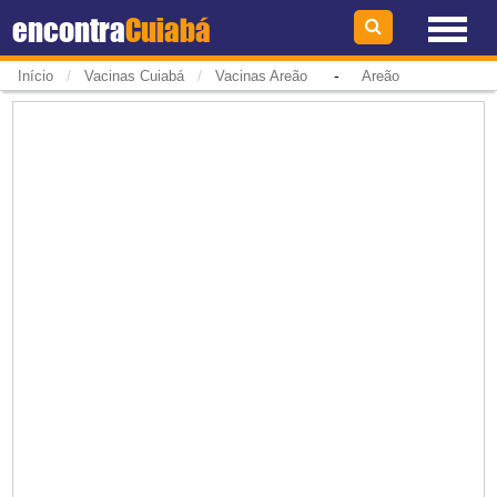
encontra
Cuiabá
/
/
-
Início
Vacinas Cuiabá
Vacinas Areão
Areão