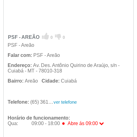
PSF - AREÃO
0
0
PSF - Areão
Falar com:
PSF - Areão
Endereço:
Av. Des. Antônio Quirino de Araújo, s/n -
Cuiabá - MT - 78010-318
Bairro:
Areão
Cidade:
Cuiabá
Telefone:
(65) 3617-1760
ver telefone
Horário de funcionamento:
●
Qua:
09:00 - 18:00
Abre ás 09:00
Seg:
09:00 - 18:00