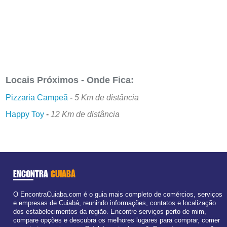
Locais Próximos - Onde Fica:
Pizzaria Campeã
-
5 Km de distância
Happy Toy
-
12 Km de distância
ENCONTRA
CUIABÁ
O EncontraCuiaba.com é o guia mais completo de comércios, serviços
e empresas de Cuiabá, reunindo informações, contatos e localização
dos estabelecimentos da região. Encontre serviços perto de mim,
compare opções e descubra os melhores lugares para comprar, comer