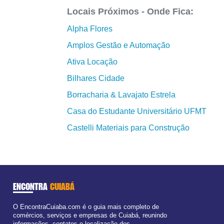
Locais Próximos - Onde Fica:
Alpha Flores
Amplos Gestão e Automação
Ativa Locação
Bilhares Cidade
Borracharia & Lavajato Estrela
Casa do Estudante Universitário UFMT
Castelli Materiais para Construção
ENCONTRA
CUIABÁ
O EncontraCuiaba.com é o guia mais completo de
comércios, serviços e empresas de Cuiabá, reunindo
informações, contatos e localização dos