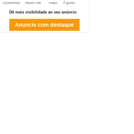
orçamentos
cliques site
mapa
ñ gostei
Dê mais visibilidade ao seu anúncio
Anuncie com destaque