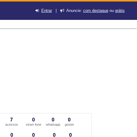
Entrar
|
Anuncie:
com destaque
ou
grátis
7
0
0
0
acessos
viram fone
whatsapp
gostei
0
0
0
0