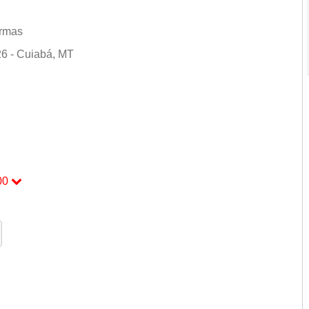
ormas
6 - Cuiabá, MT
00
00