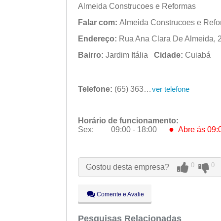
Almeida Construcoes e Reformas
Falar com:
Almeida Construcoes e Ref
Endereço:
Rua Ana Clara De Almeida, 2
Bairro:
Jardim Itália
Cidade:
Cuiabá
Telefone:
(65) 3634-0375
ver telefone
Horário de funcionamento:
●
Sex:
09:00 - 18:00
Abre ás 09:
Seg:
09:00 - 18:00
Ter:
09:00 - 18:00
0
0
Gostou desta empresa?
Qua:
09:00 - 18:00
Qui:
09:00 - 18:00
●
Sex:
09:00 - 18:00
Abre ás 09:
Comente e Avalie
Sáb:
Fechado
Dom:
Pesquisas Relacionadas
Fechado