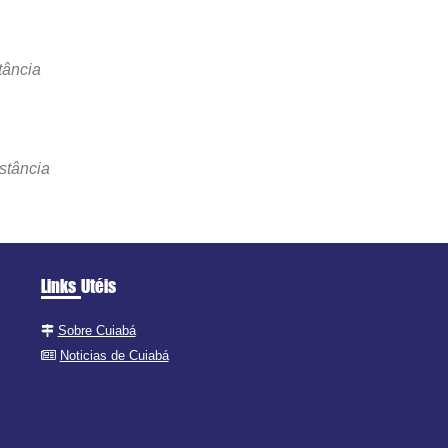
tância
stância
Links Utéis
Sobre Cuiabá
Noticias de Cuiabá