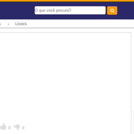
-
a
Lixeira
0
0