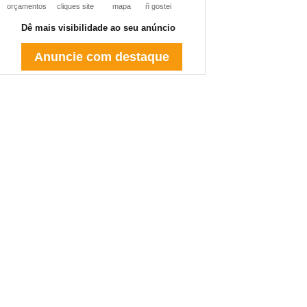
orçamentos
cliques site
mapa
ñ gostei
Dê mais visibilidade ao seu anúncio
Anuncie com destaque