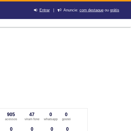
Entrar
|
Anuncie:
com destaque
ou
grátis
905
47
0
0
acessos
viram fone
whatsapp
gostei
0
0
0
0