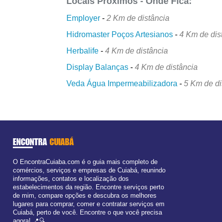
Locais Próximos - Onde Fica:
Employer
-
2 Km de distância
Hidromaster Poços Artesianos
-
4 Km de dis
Herbalife
-
4 Km de distância
Display Balanças
-
4 Km de distância
Veda Água Impermeabilizadora
-
5 Km de di
ENCONTRA
CUIABÁ
O EncontraCuiaba.com é o guia mais completo de
comércios, serviços e empresas de Cuiabá, reunindo
informações, contatos e localização dos
estabelecimentos da região. Encontre serviços perto
de mim, compare opções e descubra os melhores
lugares para comprar, comer e contratar serviços em
Cuiabá, perto de você. Encontre o que você precisa
agora! 📍🔍