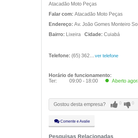
Atacadão Moto Peças
Falar com:
Atacadão Moto Peças
Endereço:
Av. João Gomes Monteiro Sob
Bairro:
Lixeira
Cidade:
Cuiabá
Telefone:
(65) 3623-2890
ver telefone
Horário de funcionamento:
Ter:
09:00 - 18:00
Aberto
agor
Seg:
09:00 - 18:00
Ter:
09:00 - 18:00
Aberto
agor
0
0
Gostou desta empresa?
Qua:
09:00 - 18:00
Qui:
09:00 - 18:00
Sex:
09:00 - 18:00
Comente e Avalie
Sáb:
Fechado
Dom:
Pesquisas Relacionadas
Fechado