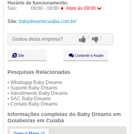
Horário de funcionamento:
●
Sex:
09:00 - 18:00
Abre ás 09:00
Seg:
09:00 - 18:00
Site:
babydreamscuiaba.com.br/
Ter:
09:00 - 18:00
Qua:
09:00 - 18:00
0
0
Qui:
09:00 - 18:00
Gostou desta empresa?
●
Sex:
09:00 - 18:00
Abre ás 09:00
Sáb:
Fechado
Site
Comente e Avalie
Dom:
Fechado
Pesquisas Relacionadas
• Whatsapp Baby Dreams
• Suporte Baby Dreams
• Atendimento Baby Dreams
• SAC Baby Dreams
• Contato Baby Dreams
Informações completas do Baby Dreams em
Goiabeiras em Cuiabá