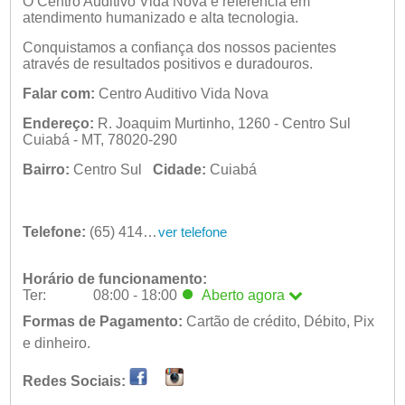
O Centro Auditivo Vida Nova é referência em
atendimento humanizado e alta tecnologia.
Conquistamos a confiança dos nossos pacientes
através de resultados positivos e duradouros.
Falar com:
Centro Auditivo Vida Nova
Endereço:
R. Joaquim Murtinho, 1260 - Centro Sul
Cuiabá - MT, 78020-290
Bairro:
Centro Sul
Cidade:
Cuiabá
Telefone:
(65) 4141-1767 | (65) 98459-5756
ver telefone
Horário de funcionamento:
Ter:
08:00 - 18:00
Aberto
agora
Seg:
Formas de Pagamento:
08:00 - 18:00
Cartão de crédito, Débito, Pix
Ter:
e dinheiro.
08:00 - 18:00
Aberto
agora
Qua:
08:00 - 18:00
Redes Sociais:
Qui:
08:00 - 18:00