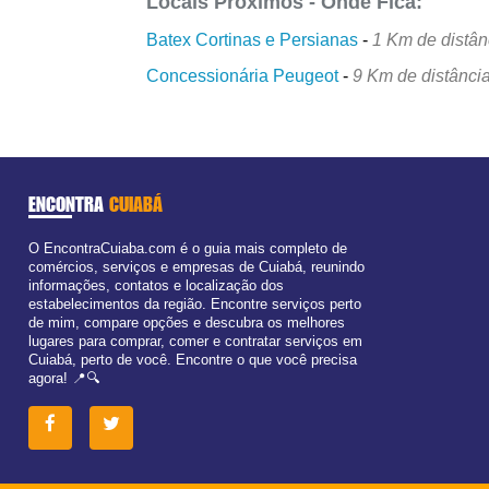
Locais Próximos - Onde Fica:
Batex Cortinas e Persianas
-
1 Km de distân
Concessionária Peugeot
-
9 Km de distânci
ENCONTRA
CUIABÁ
O EncontraCuiaba.com é o guia mais completo de
comércios, serviços e empresas de Cuiabá, reunindo
informações, contatos e localização dos
estabelecimentos da região. Encontre serviços perto
de mim, compare opções e descubra os melhores
lugares para comprar, comer e contratar serviços em
Cuiabá, perto de você. Encontre o que você precisa
agora! 📍🔍