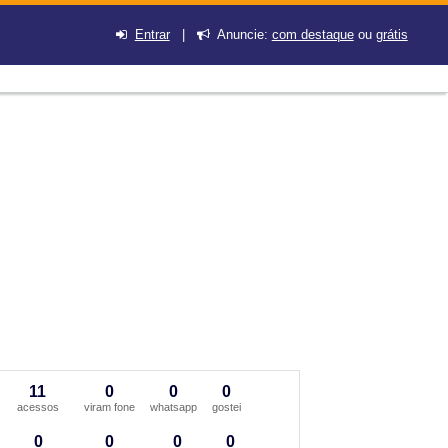
Entrar
|
Anuncie:
com destaque
ou
grátis
11
0
0
0
acessos
viram fone
whatsapp
gostei
0
0
0
0