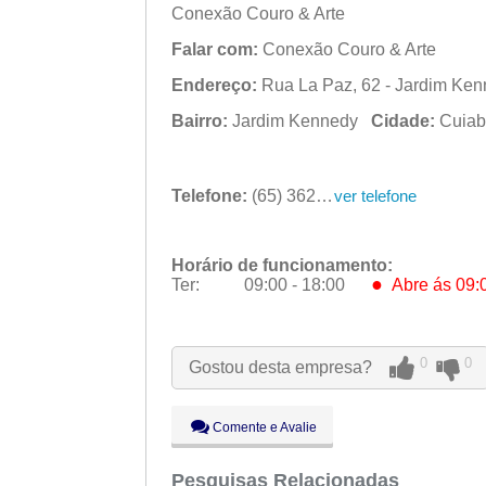
Conexão Couro & Arte
Falar com:
Conexão Couro & Arte
Endereço:
Rua La Paz, 62 - Jardim Ken
Bairro:
Jardim Kennedy
Cidade:
Cuia
Telefone:
(65) 3627-5010
ver telefone
Horário de funcionamento:
●
Ter:
09:00 - 18:00
Abre ás 09:
Seg:
09:00 - 18:00
●
Ter:
09:00 - 18:00
Abre ás 09:
0
0
Gostou desta empresa?
Qua:
09:00 - 18:00
Qui:
09:00 - 18:00
Sex:
09:00 - 18:00
Comente e Avalie
Sáb:
Fechado
Dom:
Pesquisas Relacionadas
Fechado