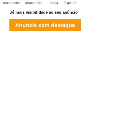
orçamentos
cliques site
mapa
ñ gostei
Dê mais visibilidade ao seu anúncio
Anuncie com destaque