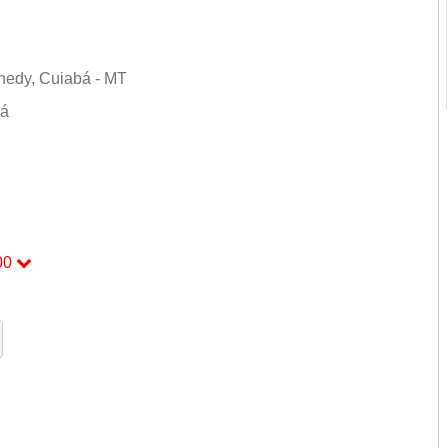
nedy, Cuiabá - MT
bá
00
00