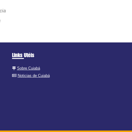
cia
a
Links Utéis
Sobre Cuiabá
Noticias de Cuiabá