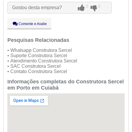
Ter:
09:00 - 18:00
0
0
Gostou desta empresa?
●
Qua:
09:00 - 18:00
Abre ás 09:00
Qui:
09:00 - 18:00
Sex:
09:00 - 18:00
Comente e Avalie
Sáb:
Fechado
Dom:
Fechado
Pesquisas Relacionadas
• Whatsapp Construtora Sercel
• Suporte Construtora Sercel
• Atendimento Construtora Sercel
• SAC Construtora Sercel
• Contato Construtora Sercel
Informações completas do Construtora Sercel
em Porto em Cuiabá