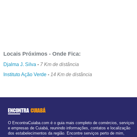
Locais Próximos - Onde Fica:
Djalma J. Silva
-
7 Km de distância
Instituto Ação Verde
-
14 Km de distância
ENCONTRA
CUIABÁ
O EncontraCuiaba.com é o guia mais completo de comércios, serviços
e empresas de Cuiabá, reunindo informações, contatos e localização
dos estabelecimentos da região. Encontre serviços perto de mim,