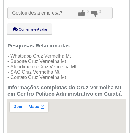
Seg:
09:00 - 18:00
Ter:
09:00 - 18:00
0
0
Gostou desta empresa?
●
Qua:
09:00 - 18:00
Abre ás 09:00
Qui:
09:00 - 18:00
Sex:
09:00 - 18:00
Comente e Avalie
Sáb:
Fechado
Dom:
Fechado
Pesquisas Relacionadas
• Whatsapp Cruz Vermelha Mt
• Suporte Cruz Vermelha Mt
• Atendimento Cruz Vermelha Mt
• SAC Cruz Vermelha Mt
• Contato Cruz Vermelha Mt
Informações completas do Cruz Vermelha Mt
em Centro Político Administrativo em Cuiabá