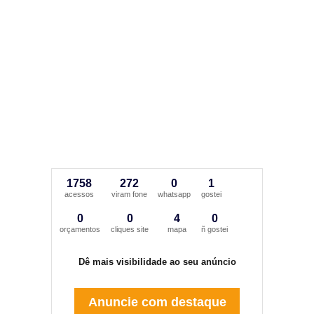
1758
272
0
1
acessos
viram fone
whatsapp
gostei
0
0
4
0
orçamentos
cliques site
mapa
ñ gostei
Dê mais visibilidade ao seu anúncio
Anuncie com destaque