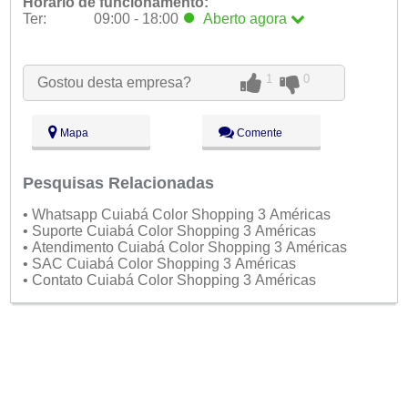
Horário de funcionamento:
Ter:
09:00 - 18:00
Aberto
agora
Seg:
09:00 - 18:00
Ter:
09:00 - 18:00
Aberto
agora
1
0
Gostou desta empresa?
Qua:
09:00 - 18:00
Qui:
09:00 - 18:00
Sex:
09:00 - 18:00
Mapa
Comente
Sáb:
Fechado
Dom:
Fechado
Pesquisas Relacionadas
• Whatsapp Cuiabá Color Shopping 3 Américas
• Suporte Cuiabá Color Shopping 3 Américas
• Atendimento Cuiabá Color Shopping 3 Américas
• SAC Cuiabá Color Shopping 3 Américas
• Contato Cuiabá Color Shopping 3 Américas