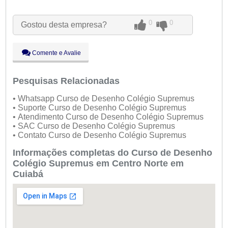
Seg:
09:00 - 18:00
Ter:
09:00 - 18:00
0
0
Gostou desta empresa?
Qua:
09:00 - 18:00
Qui:
09:00 - 18:00
●
Sex:
09:00 - 18:00
Abre ás 09:00
Comente e Avalie
Sáb:
Fechado
Dom:
Fechado
Pesquisas Relacionadas
• Whatsapp Curso de Desenho Colégio Supremus
• Suporte Curso de Desenho Colégio Supremus
• Atendimento Curso de Desenho Colégio Supremus
• SAC Curso de Desenho Colégio Supremus
• Contato Curso de Desenho Colégio Supremus
Informações completas do Curso de Desenho
Colégio Supremus em Centro Norte em
Cuiabá