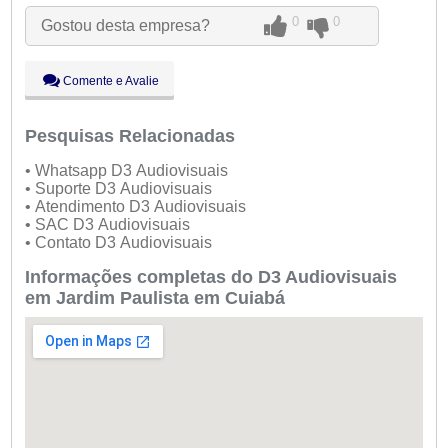
Ter:
09:00 - 18:00
0
0
Gostou desta empresa?
Qua:
09:00 - 18:00
Aberto
agora
Qui:
09:00 - 18:00
Sex:
09:00 - 18:00
Comente e Avalie
Sáb:
Fechado
Dom:
Fechado
Pesquisas Relacionadas
• Whatsapp D3 Audiovisuais
• Suporte D3 Audiovisuais
• Atendimento D3 Audiovisuais
• SAC D3 Audiovisuais
• Contato D3 Audiovisuais
Informações completas do D3 Audiovisuais
em Jardim Paulista em Cuiabá