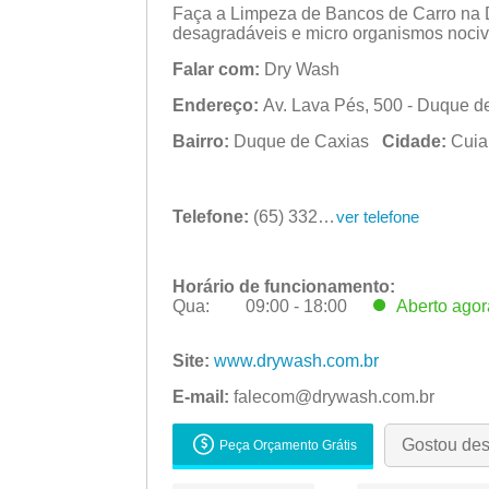
Faça a Limpeza de Bancos de Carro na 
desagradáveis e micro organismos nocivo
Falar com:
Dry Wash
Endereço:
Av. Lava Pés, 500 - Duque d
Bairro:
Duque de Caxias
Cidade:
Cui
Telefone:
(65) 3324-1891
ver telefone
Horário de funcionamento:
Qua:
09:00 - 18:00
Aberto
agor
Seg:
09:00 - 18:00
Site:
www.drywash.com.br
Ter:
09:00 - 18:00
Qua:
E-mail:
falecom@drywash.com.br
09:00 - 18:00
Aberto
agor
Qui:
09:00 - 18:00
Gostou de
Peça Orçamento Grátis
Sex:
09:00 - 18:00
Sáb:
Fechado