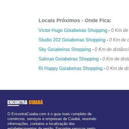
Locais Próximos - Onde Fica:
Victor Hugo Goiabeiras Shopping
-
0 Km de 
Studio 202 Goiabeiras Shopping
-
0 Km de d
Sky Goiabeiras Shopping
-
0 Km de distânc
Salinas Goiabeiras Shopping
-
0 Km de dist
Ri Happy Goiabeiras Shopping
-
0 Km de di
ENCONTRA
CUIABÁ
O EncontraCuiaba.com é o guia mais completo de
comércios, serviços e empresas de Cuiabá, reunindo
informações, contatos e localização dos
estabelecimentos da região. Encontre serviços perto