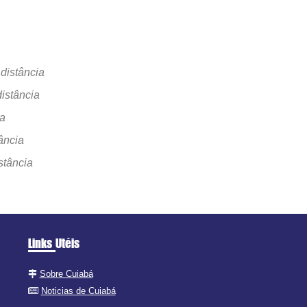
distância
istância
ia
ância
stância
Links Utéis
Sobre Cuiabá
Noticias de Cuiabá