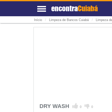
encontra
Cuiabá
/
/
Início
Limpeza de Bancos Cuiabá
Limpeza d
DRY WASH
0
0