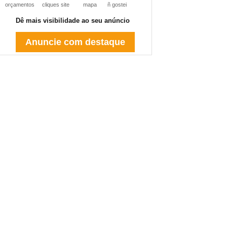
orçamentos
cliques site
mapa
ñ gostei
Dê mais visibilidade ao seu anúncio
Anuncie com destaque