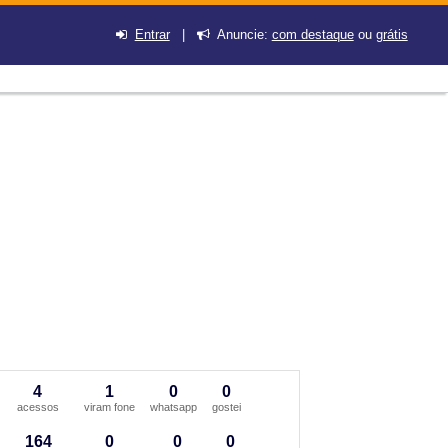
Entrar
|
Anuncie:
com destaque
ou
grátis
4
1
0
0
acessos
viram fone
whatsapp
gostei
164
0
0
0