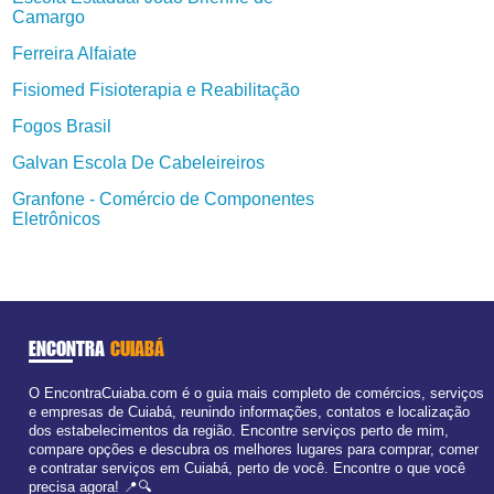
Camargo
Ferreira Alfaiate
Fisiomed Fisioterapia e Reabilitação
Fogos Brasil
Galvan Escola De Cabeleireiros
Granfone - Comércio de Componentes
Eletrônicos
ENCONTRA
CUIABÁ
O EncontraCuiaba.com é o guia mais completo de comércios, serviços
e empresas de Cuiabá, reunindo informações, contatos e localização
dos estabelecimentos da região. Encontre serviços perto de mim,
compare opções e descubra os melhores lugares para comprar, comer
e contratar serviços em Cuiabá, perto de você. Encontre o que você
precisa agora! 📍🔍