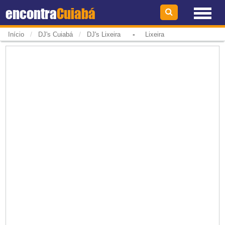
encontra
Cuiabá
/
/
-
Início
DJ's Cuiabá
DJ's Lixeira
Lixeira