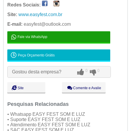
Redes Sociais:
Ter:
09:00 - 18:00
Qua:
09:00 - 18:00
Aberto
agora
Site:
www.easyfest.com.br
Qui:
09:00 - 18:00
E-mail:
easyfest@outlook.com
Sex:
09:00 - 18:00
Sáb:
Fechado
Fale via WhatsApp
Dom:
Fechado
Peça Orçamento Grátis
0
0
Gostou desta empresa?
Site
Comente e Avalie
Pesquisas Relacionadas
• Whatsapp EASY FEST SOM E LUZ
• Suporte EASY FEST SOM E LUZ
• Atendimento EASY FEST SOM E LUZ
• SAC EASY FEST SOM E LUZ