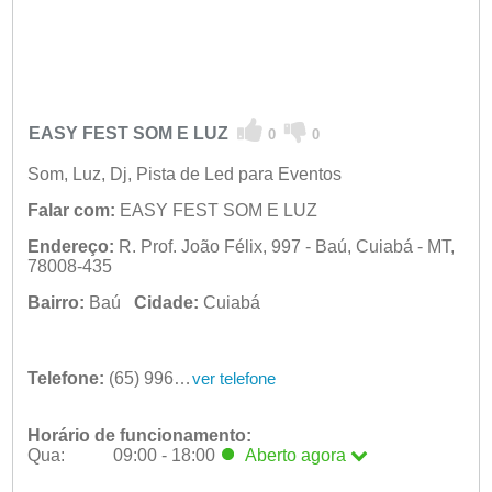
EASY FEST SOM E LUZ
0
0
Som, Luz, Dj, Pista de Led para Eventos
Falar com:
EASY FEST SOM E LUZ
Endereço:
R. Prof. João Félix, 997 - Baú, Cuiabá - MT,
78008-435
Bairro:
Baú
Cidade:
Cuiabá
Telefone:
(65) 99688-1562
ver telefone
Horário de funcionamento:
Qua:
09:00 - 18:00
Aberto
agora
Seg:
09:00 - 18:00