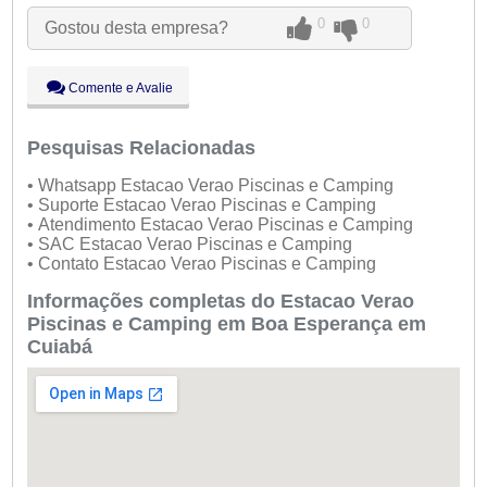
Ter:
09:00 - 18:00
0
0
Gostou desta empresa?
Qua:
09:00 - 18:00
Qui:
09:00 - 18:00
Sex:
09:00 - 18:00
Comente e Avalie
Sáb:
Fechado
Dom:
Fechado
Pesquisas Relacionadas
• Whatsapp Estacao Verao Piscinas e Camping
• Suporte Estacao Verao Piscinas e Camping
• Atendimento Estacao Verao Piscinas e Camping
• SAC Estacao Verao Piscinas e Camping
• Contato Estacao Verao Piscinas e Camping
Informações completas do Estacao Verao
Piscinas e Camping em Boa Esperança em
Cuiabá