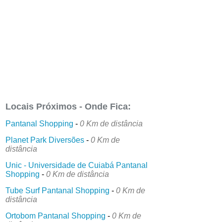
Locais Próximos - Onde Fica:
Pantanal Shopping
-
0 Km de distância
Planet Park Diversões
-
0 Km de
distância
Unic - Universidade de Cuiabá Pantanal
Shopping
-
0 Km de distância
Tube Surf Pantanal Shopping
-
0 Km de
distância
Ortobom Pantanal Shopping
-
0 Km de