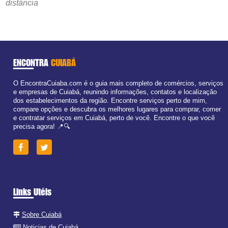
distância
ENCONTRA
CUIABÁ
O EncontraCuiaba.com é o guia mais completo de comércios, serviços
e empresas de Cuiabá, reunindo informações, contatos e localização
dos estabelecimentos da região. Encontre serviços perto de mim,
compare opções e descubra os melhores lugares para comprar, comer
e contratar serviços em Cuiabá, perto de você. Encontre o que você
precisa agora! 📍🔍
Links Utéis
Sobre Cuiabá
Noticias de Cuiabá