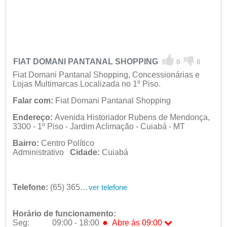
FIAT DOMANI PANTANAL SHOPPING
0
0
Fiat Domani Pantanal Shopping, Concessionárias e
Lojas Multimarcas Localizada no 1º Piso.
Falar com:
Fiat Domani Pantanal Shopping
Endereço:
Avenida Historiador Rubens de Mendonça,
3300 - 1º Piso - Jardim Aclimação - Cuiabá - MT
Bairro:
Centro Político
Administrativo
Cidade:
Cuiabá
Telefone:
(65) 3653-1339
ver telefone
Horário de funcionamento:
●
Seg:
09:00 - 18:00
Abre ás 09:00