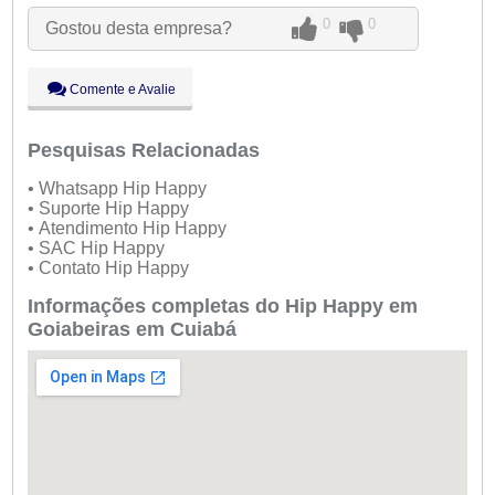
Ter:
09:00 - 18:00
0
0
Gostou desta empresa?
●
Qua:
09:00 - 18:00
Abre ás 09:00
Qui:
09:00 - 18:00
Sex:
09:00 - 18:00
Comente e Avalie
Sáb:
Fechado
Dom:
Fechado
Pesquisas Relacionadas
• Whatsapp Hip Happy
• Suporte Hip Happy
• Atendimento Hip Happy
• SAC Hip Happy
• Contato Hip Happy
Informações completas do Hip Happy em
Goiabeiras em Cuiabá