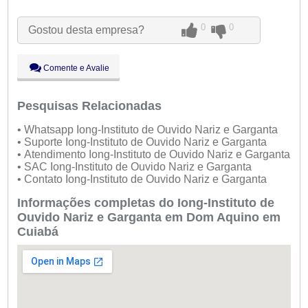
Seg:
09:00 - 18:00
Ter:
09:00 - 18:00
0
0
Gostou desta empresa?
Qua:
09:00 - 18:00
Aberto
agora
Qui:
09:00 - 18:00
Sex:
09:00 - 18:00
Comente e Avalie
Sáb:
Fechado
Dom:
Fechado
Pesquisas Relacionadas
• Whatsapp Iong-Instituto de Ouvido Nariz e Garganta
• Suporte Iong-Instituto de Ouvido Nariz e Garganta
• Atendimento Iong-Instituto de Ouvido Nariz e Garganta
• SAC Iong-Instituto de Ouvido Nariz e Garganta
• Contato Iong-Instituto de Ouvido Nariz e Garganta
Informações completas do Iong-Instituto de
Ouvido Nariz e Garganta em Dom Aquino em
Cuiabá