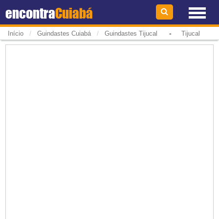
encontra
Cuiabá
/
/
-
Início
Guindastes Cuiabá
Guindastes Tijucal
Tijucal