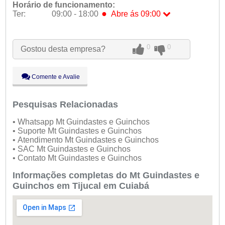
Horário de funcionamento:
●
Ter:
09:00 - 18:00
Abre ás 09:00
Seg:
09:00 - 18:00
●
Ter:
09:00 - 18:00
Abre ás 09:00
0
0
Gostou desta empresa?
Qua:
09:00 - 18:00
Qui:
09:00 - 18:00
Sex:
09:00 - 18:00
Comente e Avalie
Sáb:
Fechado
Dom:
Fechado
Pesquisas Relacionadas
• Whatsapp Mt Guindastes e Guinchos
• Suporte Mt Guindastes e Guinchos
• Atendimento Mt Guindastes e Guinchos
• SAC Mt Guindastes e Guinchos
• Contato Mt Guindastes e Guinchos
Informações completas do Mt Guindastes e
Guinchos em Tijucal em Cuiabá