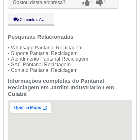
0
0
Gostou desta empresa?
Qua:
09:00 - 18:00
Qui:
09:00 - 18:00
Aberto
agora
Sex:
09:00 - 18:00
Comente e Avalie
Sáb:
Fechado
Dom:
Fechado
Pesquisas Relacionadas
• Whatsapp Pantanal Reciclagem
• Suporte Pantanal Reciclagem
• Atendimento Pantanal Reciclagem
• SAC Pantanal Reciclagem
• Contato Pantanal Reciclagem
Informações completas do Pantanal
Reciclagem em Jardim Industriario I em
Cuiabá