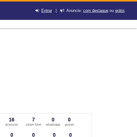
Entrar
|
Anuncie:
com destaque
ou
grátis
16
7
0
0
acessos
viram fone
whatsapp
gostei
0
0
0
0