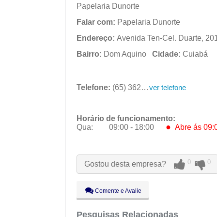
Papelaria Dunorte
Falar com:
Papelaria Dunorte
Endereço:
Avenida Ten-Cel. Duarte, 201
Bairro:
Dom Aquino
Cidade:
Cuiabá
Telefone:
(65) 3624-9334
ver telefone
Horário de funcionamento:
●
Qua:
09:00 - 18:00
Abre ás 09:
Seg:
09:00 - 18:00
Ter:
09:00 - 18:00
0
0
Gostou desta empresa?
●
Qua:
09:00 - 18:00
Abre ás 09:
Qui:
09:00 - 18:00
Sex:
09:00 - 18:00
Comente e Avalie
Sáb:
Fechado
Dom:
Pesquisas Relacionadas
Fechado