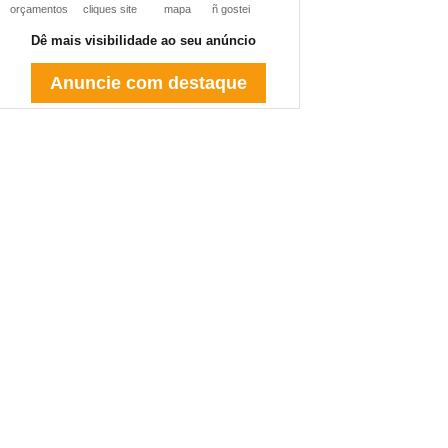
orçamentos
cliques site
mapa
ñ gostei
Dê mais visibilidade ao seu anúncio
Anuncie com destaque