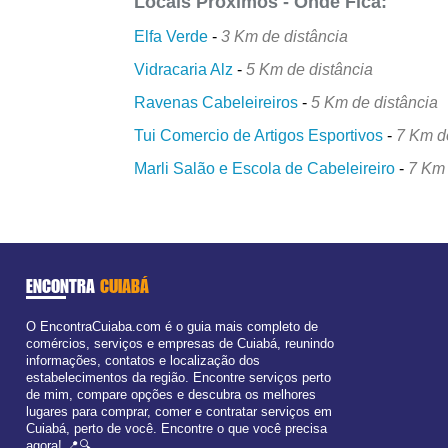
Locais Próximos - Onde Fica:
Elfa Verde
-
3 Km de distância
Vidracaria Alz
-
5 Km de distância
Ravenas Cabeleireiros
-
5 Km de distância
Tui Comercio de Artigos Esportivos
-
7 Km d
Marli Salão e Escola de Cabeleireiro
-
7 Km 
ENCONTRA
CUIABÁ
O EncontraCuiaba.com é o guia mais completo de
comércios, serviços e empresas de Cuiabá, reunindo
informações, contatos e localização dos
estabelecimentos da região. Encontre serviços perto
de mim, compare opções e descubra os melhores
lugares para comprar, comer e contratar serviços em
Cuiabá, perto de você. Encontre o que você precisa
agora! 📍🔍