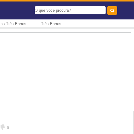
-
las Três Barras
Três Barras
0