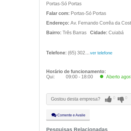
Portas-Só Portas
Falar com:
Portas-Só Portas
Endereço:
Av. Fernando Corrêa da Costa
Bairro:
Três Barras
Cidade:
Cuiabá
Telefone:
(65) 3028-3302
ver telefone
Horário de funcionamento:
Qui:
09:00 - 18:00
Aberto
agor
Seg:
09:00 - 18:00
Ter:
09:00 - 18:00
0
0
Gostou desta empresa?
Qua:
09:00 - 18:00
Qui:
09:00 - 18:00
Aberto
agor
Sex:
09:00 - 18:00
Comente e Avalie
Sáb:
Fechado
Dom:
Pesquisas Relacionadas
Fechado