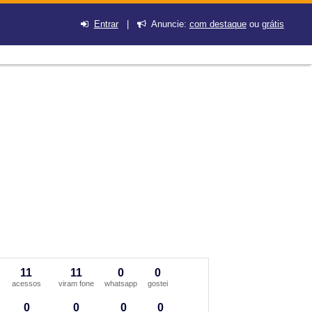
Entrar
|
Anuncie:
com destaque
ou
grátis
11
11
0
0
acessos
viram fone
whatsapp
gostei
0
0
0
0