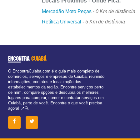
Locais Próximos - Onde Fica:
Mercadão Moto Peças
-
0 Km de distância
Retífica Universal
-
5 Km de distância
ENCONTRA
CUIABÁ
O EncontraCuiaba.com é o guia mais completo de
comércios, serviços e empresas de Cuiabá, reunindo
informações, contatos e localização dos
estabelecimentos da região. Encontre serviços perto
de mim, compare opções e descubra os melhores
lugares para comprar, comer e contratar serviços em
Cuiabá, perto de você. Encontre o que você precisa
agora! 📍🔍