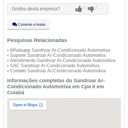
Ter:
09:00 - 18:00
0
0
Gostou desta empresa?
Qua:
09:00 - 18:00
Qui:
09:00 - 18:00
Sex:
09:00 - 18:00
Comente e Avalie
Sáb:
Fechado
Dom:
Fechado
Pesquisas Relacionadas
• Whatsapp Sandroar Ar-Condicionado Automotiva
• Suporte Sandroar Ar-Condicionado Automotiva
• Atendimento Sandroar Ar-Condicionado Automotiva
• SAC Sandroar Ar-Condicionado Automotiva
• Contato Sandroar Ar-Condicionado Automotiva
Informações completas do Sandroar Ar-
Condicionado Automotiva em Cpa II em
Cuiabá