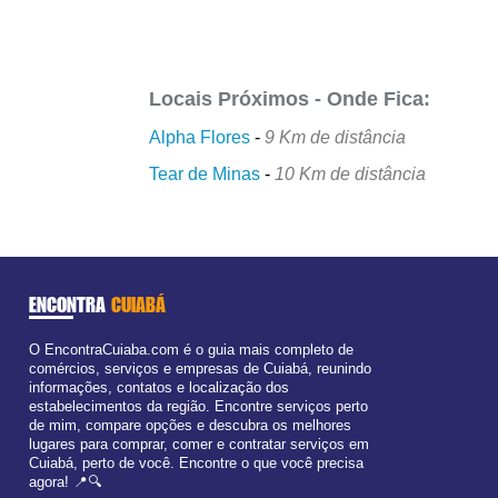
Locais Próximos - Onde Fica:
Alpha Flores
-
9 Km de distância
Tear de Minas
-
10 Km de distância
ENCONTRA
CUIABÁ
O EncontraCuiaba.com é o guia mais completo de
comércios, serviços e empresas de Cuiabá, reunindo
informações, contatos e localização dos
estabelecimentos da região. Encontre serviços perto
de mim, compare opções e descubra os melhores
lugares para comprar, comer e contratar serviços em
Cuiabá, perto de você. Encontre o que você precisa
agora! 📍🔍