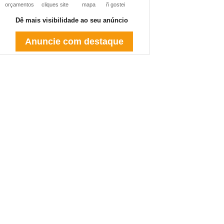
orçamentos
cliques site
mapa
ñ gostei
Dê mais visibilidade ao seu anúncio
Anuncie com destaque