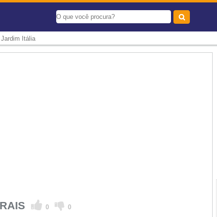
-
Jardim Itália
URAIS
0
0