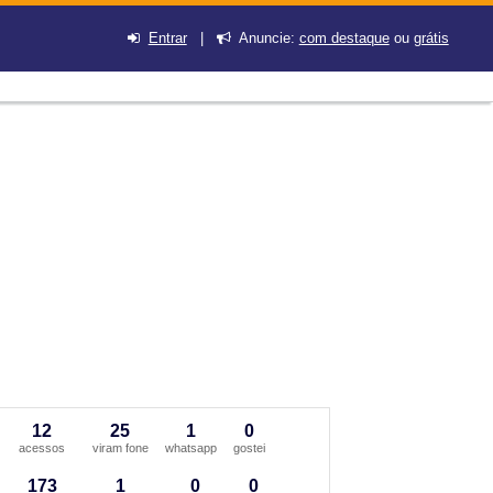
Entrar
|
Anuncie:
com destaque
ou
grátis
12
25
1
0
acessos
viram fone
whatsapp
gostei
173
1
0
0