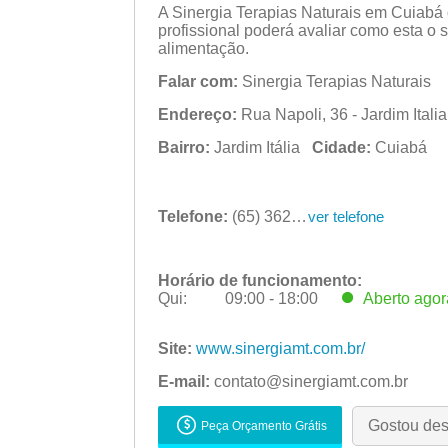
A Sinergia Terapias Naturais em Cuiabá o
profissional poderá avaliar como esta o s
alimentação.
Falar com:
Sinergia Terapias Naturais
Endereço:
Rua Napoli, 36 - Jardim Itali
Bairro:
Jardim Itália
Cidade:
Cuiabá
Telefone:
(65) 3622-2920
ver telefone
Horário de funcionamento:
Qui:
09:00 - 18:00
Aberto
agor
Seg:
09:00 - 18:00
Site:
www.sinergiamt.com.br/
Ter:
09:00 - 18:00
Qua:
E-mail:
contato@sinergiamt.com.br
09:00 - 18:00
Qui:
09:00 - 18:00
Aberto
agor
Gostou de
Peça Orçamento Grátis
Sex:
09:00 - 18:00