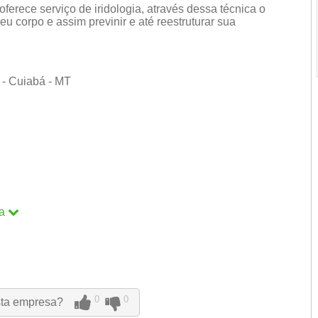
ferece serviço de iridologia, através dessa técnica o
eu corpo e assim previnir e até reestruturar sua
a - Cuiabá - MT
a
a
0
0
sta empresa?