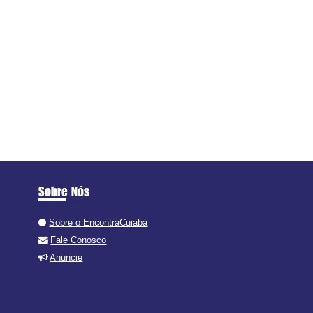
Sobre Nós
Sobre o EncontraCuiabá
Fale Conosco
Anuncie