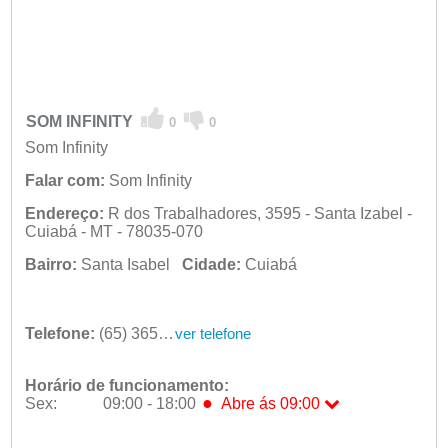
SOM INFINITY
0
0
Som Infinity
Falar com:
Som Infinity
Endereço:
R dos Trabalhadores, 3595 - Santa Izabel -
Cuiabá - MT - 78035-070
Bairro:
Santa Isabel
Cidade:
Cuiabá
Telefone:
(65) 3653-0812
ver telefone
Horário de funcionamento:
●
Sex:
09:00 - 18:00
Abre ás 09:00
Seg:
09:00 - 18:00