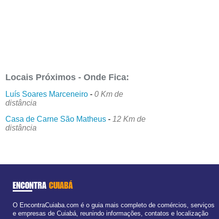
Locais Próximos - Onde Fica:
Luís Soares Marceneiro
-
0 Km de
distância
Casa de Carne São Matheus
-
12 Km de
distância
ENCONTRA
CUIABÁ
O EncontraCuiaba.com é o guia mais completo de comércios, serviços
e empresas de Cuiabá, reunindo informações, contatos e localização