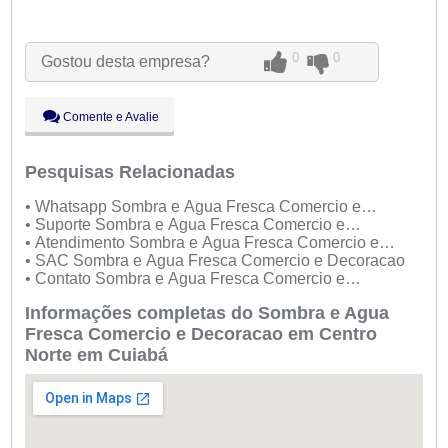
Seg:
09:00 - 18:00
Ter:
09:00 - 18:00
Aberto
agora
0
0
Gostou desta empresa?
Qua:
09:00 - 18:00
Qui:
09:00 - 18:00
Sex:
09:00 - 18:00
Comente e Avalie
Sáb:
Fechado
Dom:
Fechado
Pesquisas Relacionadas
• Whatsapp Sombra e Agua Fresca Comercio e
Decoracao
• Suporte Sombra e Agua Fresca Comercio e
Decoracao
• Atendimento Sombra e Agua Fresca Comercio e
Decoracao
• SAC Sombra e Agua Fresca Comercio e Decoracao
• Contato Sombra e Agua Fresca Comercio e
Decoracao
Informações completas do Sombra e Agua
Fresca Comercio e Decoracao em Centro
Norte em Cuiabá