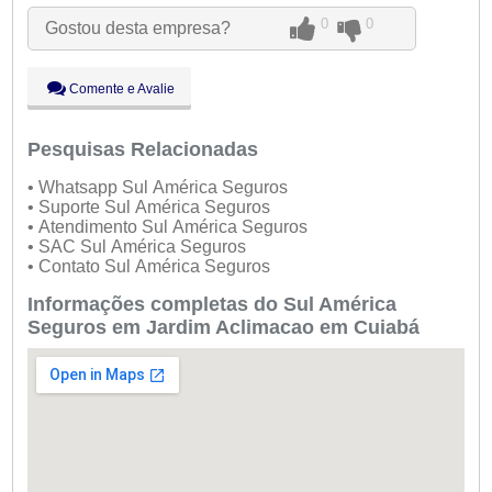
Ter:
09:00 - 18:00
0
0
Gostou desta empresa?
●
Qua:
09:00 - 18:00
Abre ás 09:00
Qui:
09:00 - 18:00
Sex:
09:00 - 18:00
Comente e Avalie
Sáb:
Fechado
Dom:
Fechado
Pesquisas Relacionadas
• Whatsapp Sul América Seguros
• Suporte Sul América Seguros
• Atendimento Sul América Seguros
• SAC Sul América Seguros
• Contato Sul América Seguros
Informações completas do Sul América
Seguros em Jardim Aclimacao em Cuiabá