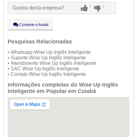
Ter:
09:00 - 18:00
0
0
Gostou desta empresa?
●
Qua:
09:00 - 18:00
Abre ás 09:00
Qui:
09:00 - 18:00
Sex:
09:00 - 18:00
Comente e Avalie
Sáb:
Fechado
Dom:
Fechado
Pesquisas Relacionadas
• Whatsapp Wise Up Inglês Inteligente
• Suporte Wise Up Inglês Inteligente
• Atendimento Wise Up Inglês Inteligente
• SAC Wise Up Inglês Inteligente
• Contato Wise Up Inglês Inteligente
Informações completas do Wise Up Inglês
Inteligente em Popular em Cuiabá