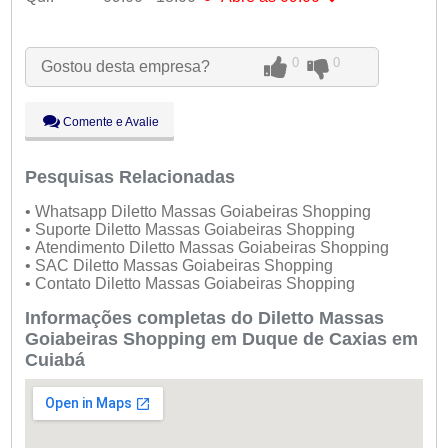
Seg:
09:00 - 18:00
Ter:
09:00 - 18:00
0
0
Gostou desta empresa?
Qua:
09:00 - 18:00
●
Qui:
09:00 - 18:00
Abre ás 09:00
Sex:
09:00 - 18:00
Comente e Avalie
Sáb:
Fechado
Dom:
Fechado
Pesquisas Relacionadas
• Whatsapp Diletto Massas Goiabeiras Shopping
• Suporte Diletto Massas Goiabeiras Shopping
• Atendimento Diletto Massas Goiabeiras Shopping
• SAC Diletto Massas Goiabeiras Shopping
• Contato Diletto Massas Goiabeiras Shopping
Informações completas do Diletto Massas
Goiabeiras Shopping em Duque de Caxias em
Cuiabá