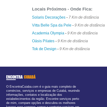
Locais Próximos - Onde Fica:
Solaris Decorações
-
7 Km de distância
Vitta Belle Spa da Pele
-
9 Km de distância
Academia Olympia
-
9 Km de distância
Oásis Pilates
-
9 Km de distância
Tok de Design
-
9 Km de distância
ENCONTRA
CUIABÁ
O EncontraCuiaba.com é o guia mais completo de
comércios, serviços e empresas de Cuiabá, reunindo
informações, contatos e localização dos
estabelecimentos da região. Encontre serviços perto
de mim, compare opções e descubra os melhores
lugares para comprar, comer e contratar serviços em