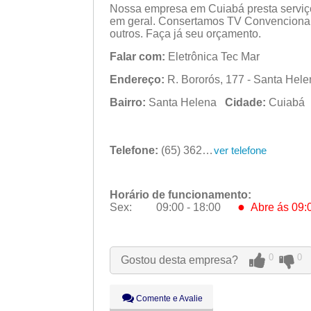
Nossa empresa em Cuiabá presta serviço 
em geral. Consertamos TV Convencional
outros. Faça já seu orçamento.
Falar com:
Eletrônica Tec Mar
Endereço:
R. Bororós, 177 - Santa Hele
Bairro:
Santa Helena
Cidade:
Cuiab
Telefone:
(65) 3621-5496
ver telefone
Horário de funcionamento:
●
Sex:
09:00 - 18:00
Abre ás 09:
Seg:
09:00 - 18:00
Ter:
09:00 - 18:00
0
0
Gostou desta empresa?
Qua:
09:00 - 18:00
Qui:
09:00 - 18:00
●
Sex:
09:00 - 18:00
Abre ás 09:
Comente e Avalie