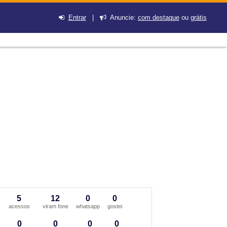
Entrar
|
Anuncie:
com destaque
ou
grátis
5
12
0
0
acessos
viram fone
whatsapp
gostei
0
0
0
0