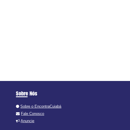
Sobre Nós
Sobre o EncontraCuiabá
Fale Conosco
Anuncie