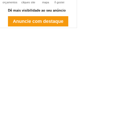
orçamentos
cliques site
mapa
ñ gostei
Dê mais visibilidade ao seu anúncio
Anuncie com destaque