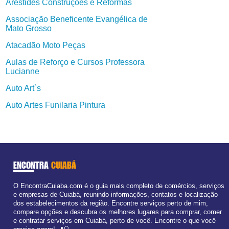
Arestides Construções e Reformas
Associação Beneficente Evangélica de
Mato Grosso
Atacadão Moto Peças
Aulas de Reforço e Cursos Professora
Lucianne
Auto Art`s
Auto Artes Funilaria Pintura
ENCONTRA
CUIABÁ
O EncontraCuiaba.com é o guia mais completo de comércios, serviços
e empresas de Cuiabá, reunindo informações, contatos e localização
dos estabelecimentos da região. Encontre serviços perto de mim,
compare opções e descubra os melhores lugares para comprar, comer
e contratar serviços em Cuiabá, perto de você. Encontre o que você