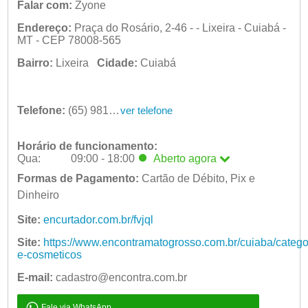
Falar com:
Zyone
Endereço:
Praça do Rosário, 2-46 - - Lixeira - Cuiabá -
MT - CEP 78008-565
Bairro:
Lixeira
Cidade:
Cuiabá
Telefone:
(65) 98133-4438
ver telefone
Horário de funcionamento:
Qua:
09:00 - 18:00
Aberto
agora
Seg:
Formas de Pagamento:
09:00 - 18:00
Cartão de Débito, Pix e
Ter:
Dinheiro
09:00 - 18:00
Qua:
09:00 - 18:00
Aberto
agora
Site:
encurtador.com.br/fvjql
Qui:
09:00 - 18:00
Site:
https://www.encontramatogrosso.com.br/cuiaba/catego
Sex:
09:00 - 18:00
e-cosmeticos
Sáb:
Fechado
Dom:
E-mail:
cadastro@encontra.com.br
Fechado
Fale via WhatsApp