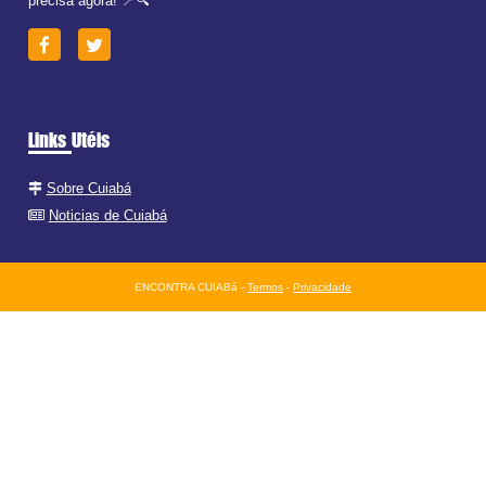
precisa agora! 📍🔍
Links Utéis
Sobre Cuiabá
Noticias de Cuiabá
ENCONTRA CUIABá -
Termos
-
Privacidade