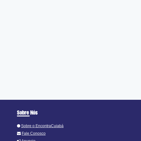
Sobre Nós
Sobre o EncontraCuiabá
Fale Conosco