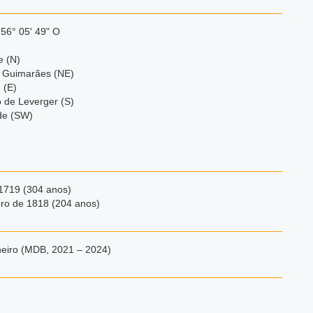
 56° 05' 49" O
e (N)
 Guimarães (NE)
 (E)
o de Leverger (S)
de (SW)
)
 1719 (304 anos)
ro de 1818 (204 anos)
eiro (MDB, 2021 – 2024)