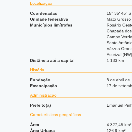
Localização
Coordenadas
15° 35' 45" S
Unidade federativa
Mato Grosso
Municípios limítrofes
Rosário Oest
Chapada dos
Campo Verde
Santo Antôni
Várzea Gran
Acorizal (NW
Distância até a capital
1 133 km
História
Fundação
8 de abril de
Emancipação
17 de setemb
Administração
Prefeito(a)
Emanuel Pinh
Características geográficas
Área
4 327,45 km²
Área Urbana
126.9 km²