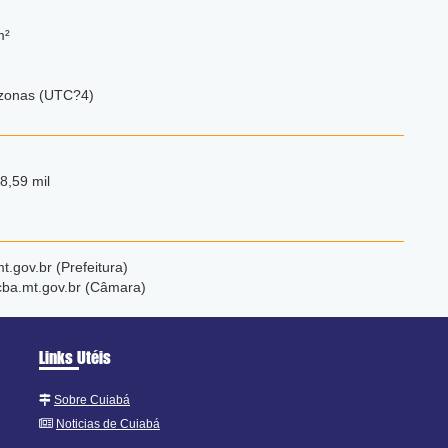
m²
zonas (UTC?4)
8,59 mil
.gov.br (Prefeitura)
ba.mt.gov.br (Câmara)
Links Utéis
Sobre Cuiabá
Noticias de Cuiabá