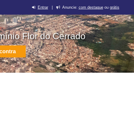
Entrar
|
Anuncie:
com destaque
ou
grátis
ínio Flor do Cerrado
contra