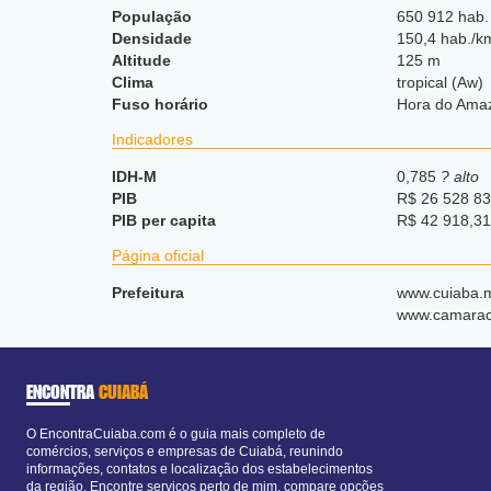
População
650 912 hab.
Densidade
150,4 hab./k
Altitude
125 m
Clima
tropical (Aw)
Fuso horário
Hora do Ama
Indicadores
IDH-M
0,785
? alto
PIB
R$ 26 528 83
PIB per capita
R$ 42 918,31
Página oficial
Prefeitura
www.cuiaba.mt
www.camarac
ENCONTRA
CUIABÁ
O EncontraCuiaba.com é o guia mais completo de
comércios, serviços e empresas de Cuiabá, reunindo
informações, contatos e localização dos estabelecimentos
da região. Encontre serviços perto de mim, compare opções