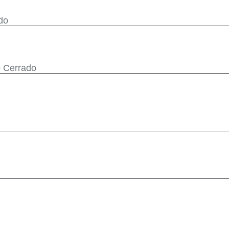
do
o Cerrado