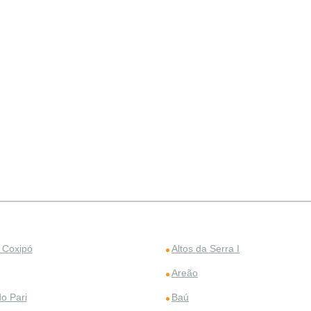
o Coxipó
Altos da Serra I
Areão
o Pari
Baú