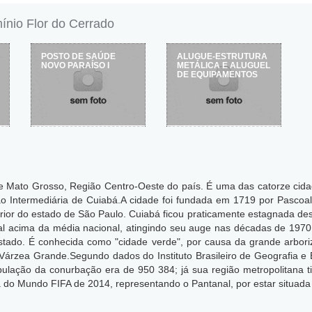
nio Flor do Cerrado
POSTO DE SAÚDE
ALUGUE-ESTRUTURA
NOVO PARAÍSO I
METÁLICA E ALUGUEL
DE EQUIPAMENTOS
 de Mato Grosso, Região Centro-Oeste do país. É uma das catorze cid
o Intermediária de Cuiabá.A cidade foi fundada em 1719 por Pascoal
ior do estado de São Paulo. Cuiabá ficou praticamente estagnada desd
 acima da média nacional, atingindo seu auge nas décadas de 1970 e
do estado. É conhecida como "cidade verde", por causa da grande arbo
árzea Grande.Segundo dados do Instituto Brasileiro de Geografia e 
pulação da conurbação era de 950 384; já sua região metropolitana
 do Mundo FIFA de 2014, representando o Pantanal, por estar situada