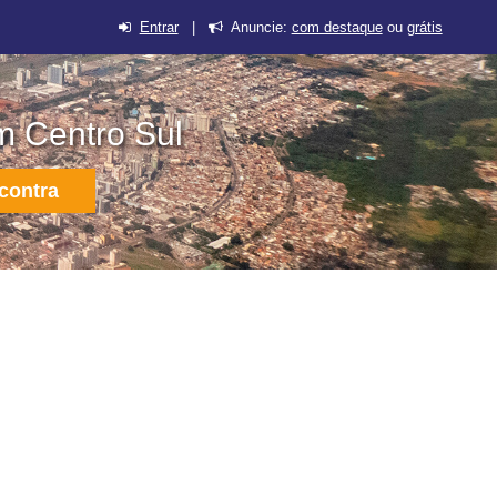
Entrar
|
Anuncie:
com destaque
ou
grátis
m Centro Sul
contra