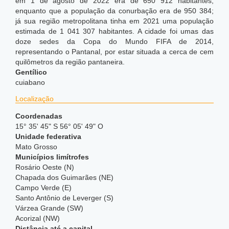
em 1 de agosto de 2022 era de 650 912 habitantes,
enquanto que a população da conurbação era de 950 384;
já sua região metropolitana tinha em 2021 uma população
estimada de 1 041 307 habitantes. A cidade foi umas das
doze sedes da Copa do Mundo FIFA de 2014,
representando o Pantanal, por estar situada a cerca de cem
quilômetros da região pantaneira.
Gentílico
cuiabano
Localização
Coordenadas
15° 35' 45" S 56° 05' 49" O
Unidade federativa
Mato Grosso
Municípios limítrofes
Rosário Oeste (N)
Chapada dos Guimarães (NE)
Campo Verde (E)
Santo Antônio de Leverger (S)
Várzea Grande (SW)
Acorizal (NW)
Distância até a capital