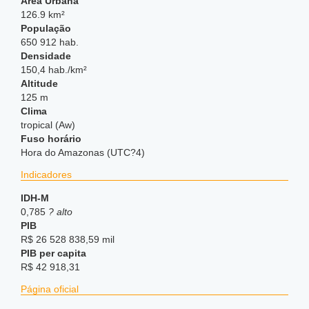
Área Urbana
126.9 km²
População
650 912 hab.
Densidade
150,4 hab./km²
Altitude
125 m
Clima
tropical (Aw)
Fuso horário
Hora do Amazonas (UTC?4)
Indicadores
IDH-M
0,785
? alto
PIB
R$ 26 528 838,59 mil
PIB per capita
R$ 42 918,31
Página oficial