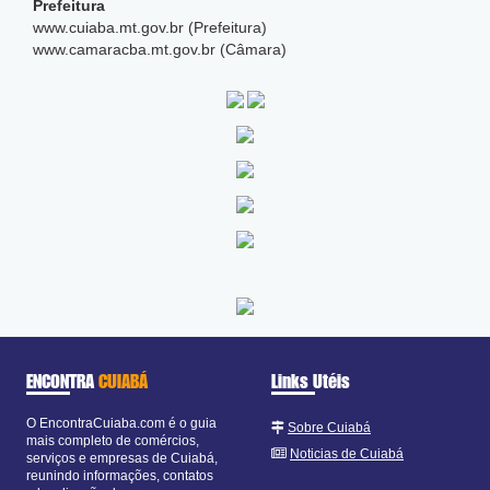
Prefeitura
www.cuiaba.mt.gov.br (Prefeitura)
www.camaracba.mt.gov.br (Câmara)
ENCONTRA
CUIABÁ
Links Utéis
O EncontraCuiaba.com é o guia
Sobre Cuiabá
mais completo de comércios,
Noticias de Cuiabá
serviços e empresas de Cuiabá,
reunindo informações, contatos