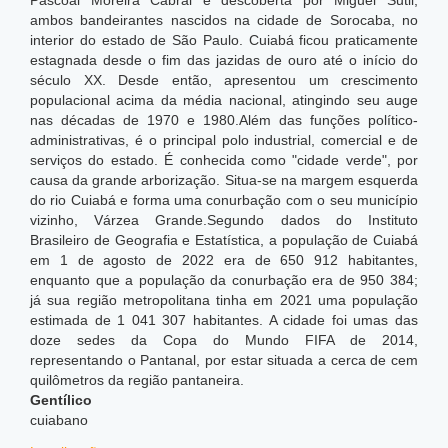
Pascoal Moreira Cabral e descoberta por Miguel Sutil,
ambos bandeirantes nascidos na cidade de Sorocaba, no
interior do estado de São Paulo. Cuiabá ficou praticamente
estagnada desde o fim das jazidas de ouro até o início do
século XX. Desde então, apresentou um crescimento
populacional acima da média nacional, atingindo seu auge
nas décadas de 1970 e 1980.Além das funções político-
administrativas, é o principal polo industrial, comercial e de
serviços do estado. É conhecida como "cidade verde", por
causa da grande arborização. Situa-se na margem esquerda
do rio Cuiabá e forma uma conurbação com o seu município
vizinho, Várzea Grande.Segundo dados do Instituto
Brasileiro de Geografia e Estatística, a população de Cuiabá
em 1 de agosto de 2022 era de 650 912 habitantes,
enquanto que a população da conurbação era de 950 384;
já sua região metropolitana tinha em 2021 uma população
estimada de 1 041 307 habitantes. A cidade foi umas das
doze sedes da Copa do Mundo FIFA de 2014,
representando o Pantanal, por estar situada a cerca de cem
quilômetros da região pantaneira.
Gentílico
cuiabano