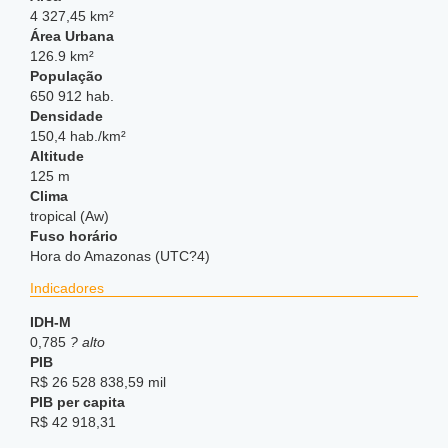
4 327,45 km²
Área Urbana
126.9 km²
População
650 912 hab.
Densidade
150,4 hab./km²
Altitude
125 m
Clima
tropical (Aw)
Fuso horário
Hora do Amazonas (UTC?4)
Indicadores
IDH-M
0,785
? alto
PIB
R$ 26 528 838,59 mil
PIB per capita
R$ 42 918,31