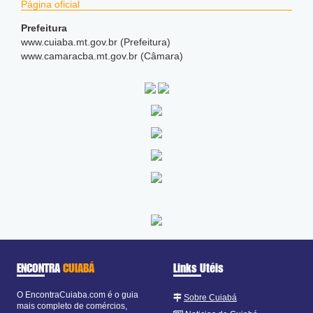
Página oficial
Prefeitura
www.cuiaba.mt.gov.br (Prefeitura)
www.camaracba.mt.gov.br (Câmara)
ENCONTRA
CUIABÁ
Links Utéis
O EncontraCuiaba.com é o guia
Sobre Cuiabá
mais completo de comércios,