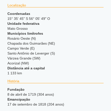
Localização
Coordenadas
15° 35' 45" S 56° 05' 49" O
Unidade federativa
Mato Grosso
Municípios limítrofes
Rosário Oeste (N)
Chapada dos Guimarães (NE)
Campo Verde (E)
Santo Antônio de Leverger (S)
Várzea Grande (SW)
Acorizal (NW)
Distância até a capital
1 133 km
História
Fundação
8 de abril de 1719 (304 anos)
Emancipação
17 de setembro de 1818 (204 anos)